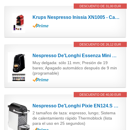
DESCUENTO DE 31,00 EUR
Krups Nespresso Inissia XN1005 - Cafetera monodosis de cápsulas Nespresso, 19 bares, apagado...
DESCUENTO DE 26,12 EUR
Nespresso De'Longhi Essenza Mini EN85.B - Cafetera monodosis de cápsulas Nespresso, compacta, 19...
Muy delgada: sólo 11 mm; Presión de 19
bares; Apagado automático después de 9 min
(programable)
DESCUENTO DE 40,00 EUR
Nespresso De'Longhi Pixie EN124.S Cafetera monodosis cápsulas, 19 Bares, depósito Agua 0.7 L,...
2 tamaños de taza: espresso, lungo; Sistema
de calentamiento rápido Thermoblock (lista
para el uso en 25 segundos)