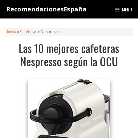
Saltar
RecomendacionesEspaña
MENÚ
al
contenido
Inicio
»
Cafeteras
»
Nespresso
Las 10 mejores cafeteras
Nespresso según la OCU