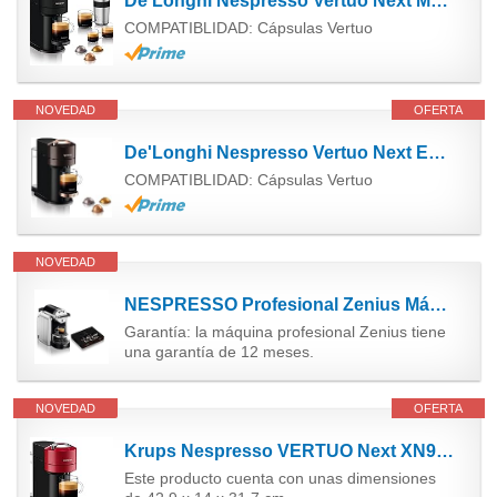
De'Longhi Nespresso Vertuo Next Máquina de Café y Espresso con WIFI y Bluetooth, Cafetera...
COMPATIBLIDAD: Cápsulas Vertuo
NOVEDAD
OFERTA
De'Longhi Nespresso Vertuo Next ENV120.BW, Máquina de Café y Espresso con WIFI y Bluetooth,...
COMPATIBLIDAD: Cápsulas Vertuo
NOVEDAD
NESPRESSO Profesional Zenius Máquina de café automática, incluye 50 cápsulas de café - Cafetera...
Garantía: la máquina profesional Zenius tiene
una garantía de 12 meses.
NOVEDAD
OFERTA
Krups Nespresso VERTUO Next XN9105 - Cafetera de cápsulas,máquina de café expreso de Krups,café...
Este producto cuenta con unas dimensiones