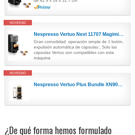
de 42.9 x 14 x 31.7 cm
NOVEDAD
Nespresso Vertuo Next 11707 Magimix - Cafetera (color gris oscuro)
Gran comodidad: operación simple de 1 botón,
expulsión automática de cápsulas.; Solo las
cápsulas Vertuo son compatibles con esta
máquina
NOVEDAD
Nespresso Vertuo Plus Bundle XN902840 - Cafetera con Aeroccino de Krups, color blanco
¿De qué forma hemos formulado