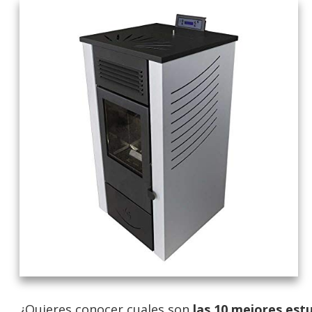
¿Quieres conocer cuales son
las 10 mejores estu