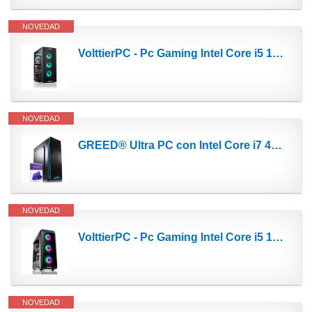
NOVEDAD
VolttierPC - Pc Gaming Intel Core i5 10400F 6x4.30Ghz | RTX2060 6GB | 32GB DDR4 | 1TB M.2 SSD | WiFi...
NOVEDAD
GREED® Ultra PC con Intel Core i7 4790 - Ordenador rápido + Ordenador para la Oficina y el hogar...
NOVEDAD
VolttierPC - Pc Gaming Intel Core i5 10400F 6x4.30Ghz | Nvidia GeForce GTX1650 4GB | RAM 32GB DDR4 |...
NOVEDAD