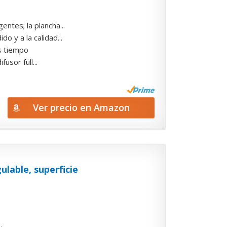
ntes; la plancha...
o y a la calidad...
s tiempo
usor full...
Ver precio en Amazon
lable, superficie