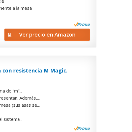
cie
mente a la mesa
Ver precio en Amazon
 con resistencia M Magic.
ma de “m”...
resentan. Además,...
mesa (sus asas se...
l sistema...