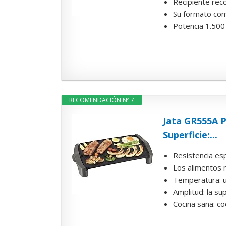
Recipiente reco
Su formato com
Potencia 1.500
RECOMENDACIÓN Nº 7
Jata GR555A P
Superficie:...
Resistencia esp
Los alimentos 
Temperatura: un
Amplitud: la su
Cocina sana: co