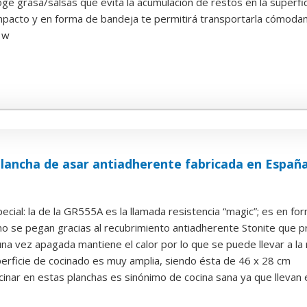
ge grasa/salsas que evita la acumulación de restos en la superfi
pacto y en forma de bandeja te permitirá transportarla cómoda
 w
lancha de asar antiadherente fabricada en España
ecial: la de la GR555A es la llamada resistencia “magic”; es en for
no se pegan gracias al recubrimiento antiadherente Stonite que p
a vez apagada mantiene el calor por lo que se puede llevar a la 
perficie de cocinado es muy amplia, siendo ésta de 46 x 28 cm
cinar en estas planchas es sinónimo de cocina sana ya que llevan e