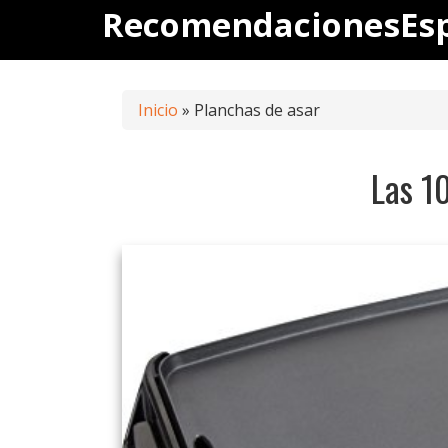
Saltar
RecomendacionesEs
al
contenido
Inicio
»
Planchas de asar
Las 1