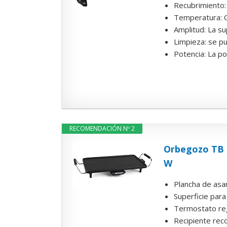
Recubrimiento: 
Temperatura: C
Amplitud: La su
Limpieza: se pue
Potencia: La po
RECOMENDACIÓN Nº 2
Orbegozo TB 2
W
Plancha de asa
Superficie par
Termostato re
Recipiente reco