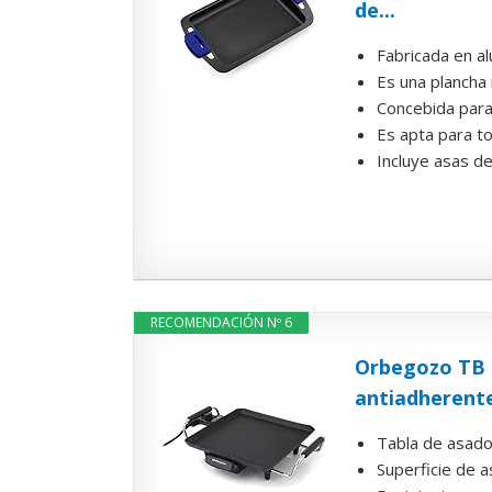
de...
Fabricada en al
Es una plancha 
Concebida para
Es apta para tod
Incluye asas de
RECOMENDACIÓN Nº 6
Orbegozo TB 2
antiadherente,
Tabla de asado
Superficie de 