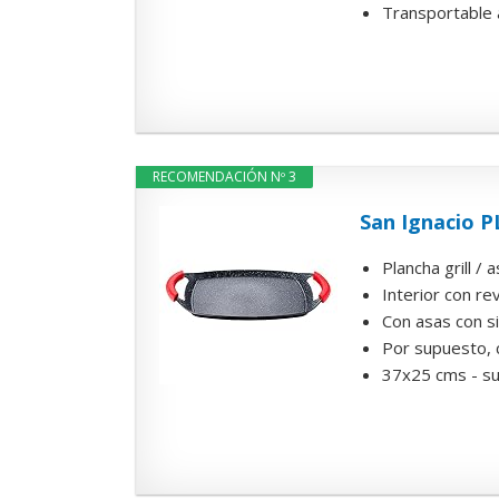
Transportable a
RECOMENDACIÓN Nº 3
San Ignacio 
Plancha grill /
Interior con r
Con asas con s
Por supuesto, 
37x25 cms - su