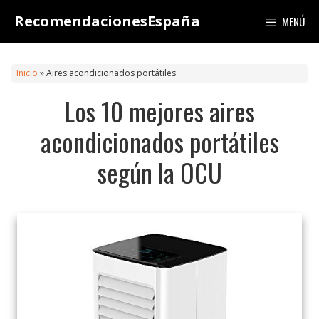
Saltar
RecomendacionesEspaña
MENÚ
al
contenido
Inicio
»
Aires acondicionados portátiles
Los 10 mejores aires
acondicionados portátiles
según la OCU