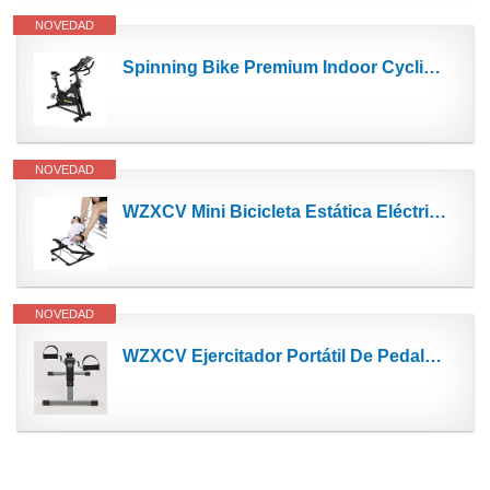
NOVEDAD
Spinning Bike Premium Indoor Cycling Bike 20 kg | ergómetro – Bicicleta de entrenamiento en casa...
NOVEDAD
WZXCV Mini Bicicleta Estática Eléctrica Motorizada para Ejercicios/Ejercicio De Pedales, Asiento...
NOVEDAD
WZXCV Ejercitador Portátil De Pedales para El Hogar Máquina De Entrenamiento De Rehabilitación De...