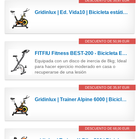
DESCUENTO DE 35,67 EUR
Gridinlux | Ed. Vida10 | Bicicleta estática Ciclo Indoor | Pantalla LCD táctil | Volante de...
DESCUENTO DE 50,99 EUR
FITFIU Fitness BEST-200 - Bicicleta Estática plegable con disco de inercia de 8 kg, Pulsómetro,...
Equipada con un disco de inercia de 8kg; Ideal
para hacer ejercicio moderado en casa o
recuperarse de una lesión
DESCUENTO DE 35,97 EUR
Gridinlux | Trainer Alpine 6000 | Bicicleta estática | Ciclo Indoor | Volante Inercia 10 kg |...
DESCUENTO DE 68,00 EUR