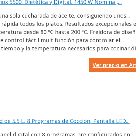
nox 5500. Dietética y Digital, 1450 W Nominal,...
una sola cucharada de aceite, consiguiendo unos...
ápida todos los platos. Resultados excepcionales en
ratura desde 80 ºC hasta 200 ºC. Freidora de diseño
ontrol táctil multifunción para controlar el...
iempo y la temperatura necesarios para cocinar dis
Ver precio en 
 de 5.5 L, 8 Programas de Cocción, Pantalla LED...
anel digital con 8 programas pre configurados en...