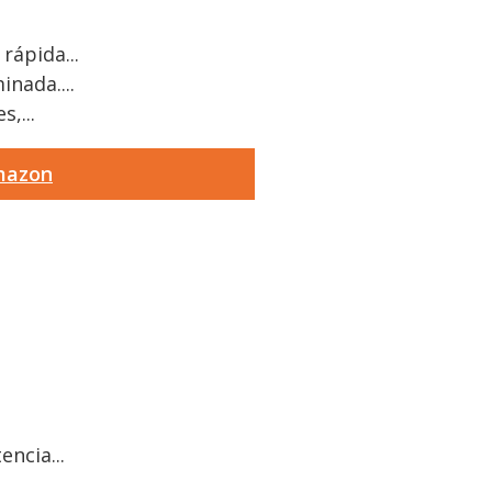
ápida...
nada....
,...
Amazon
ncia...