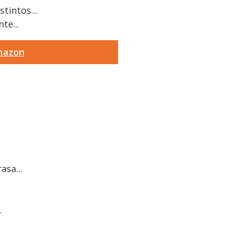
tintos...
te...
Amazon
asa...
.