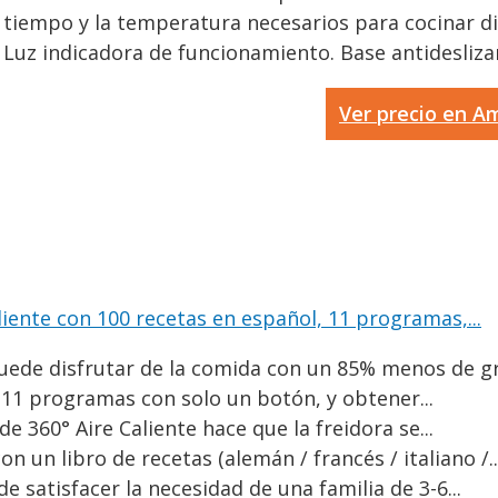
iempo y la temperatura necesarios para cocinar dis
uz indicadora de funcionamiento. Base antideslizan
Ver precio en 
aliente con 100 recetas en español, 11 programas,...
puede disfrutar de la comida con un 85% menos de gr
s 11 programas con solo un botón, y obtener...
de 360° Aire Caliente hace que la freidora se...
n un libro de recetas (alemán / francés / italiano /..
e satisfacer la necesidad de una familia de 3-6...