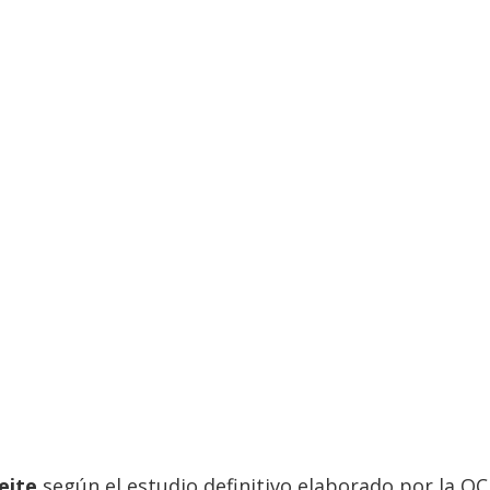
eite
según el estudio definitivo elaborado por la OC