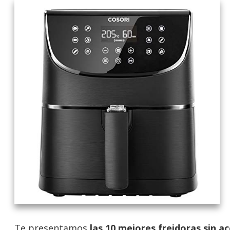
Te presentamos
las 10 mejores freidoras sin ac