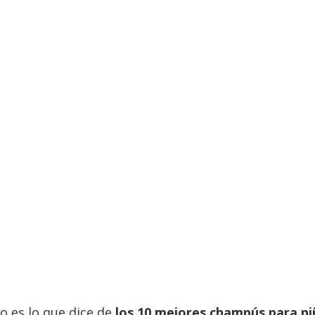
to es lo que dice de
los 10 mejores champús para ni