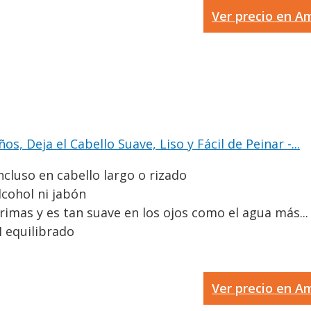
Ver precio en 
 Deja el Cabello Suave, Liso y Fácil de Peinar -...
ncluso en cabello largo o rizado
lcohol ni jabón
rimas y es tan suave en los ojos como el agua más...
 equilibrado
Ver precio en 