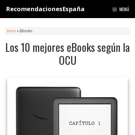
Saltar
RecomendacionesEspaña
MENÚ
al
contenido
Inicio
»
EBooks
Los 10 mejores eBooks según la
OCU