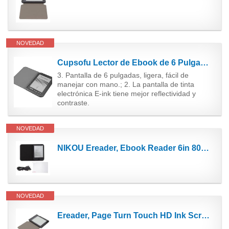
NOVEDAD
Cupsofu Lector de Ebook de 6 Pulgadas y 4 GB E-Ink Capacitiva e Book Luz Eink Pantalla E-Book E-Ink...
3. Pantalla de 6 pulgadas, ligera, fácil de
manejar con mano.; 2. La pantalla de tinta
electrónica E-ink tiene mejor reflectividad y
contraste.
NOVEDAD
NIKOU Ereader, Ebook Reader 6in 800x600 HD Ink Screen 8GB 512MB ABS con Funda Protectora Película...
NOVEDAD
Ereader, Page Turn Touch HD Ink Screen Quad Core Ebook Reader para Uso doméstico para Leer