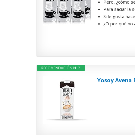
Pero, ¿cómo se 
Para saciar la 
Si le gusta hac
¿O por qué no 
RECOMENDACIÓN Nº 2
Yosoy Avena B