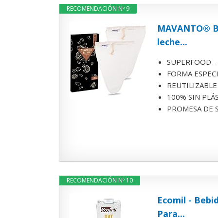
RECOMENDACIÓN Nº 9
MAVANTO® Bols
leche...
SUPERFOOD - Veg
FORMA ESPECIAL 
REUTILIZABLE Y
100% SIN PLÁST
PROMESA DE SAT
RECOMENDACIÓN Nº 10
Ecomil - Bebi
Para...