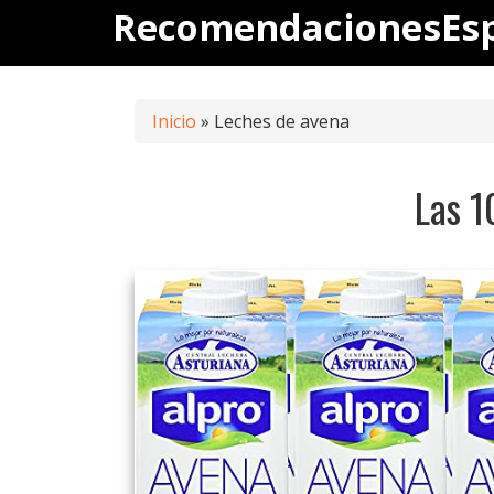
Saltar
RecomendacionesEs
al
contenido
Inicio
»
Leches de avena
Las 1