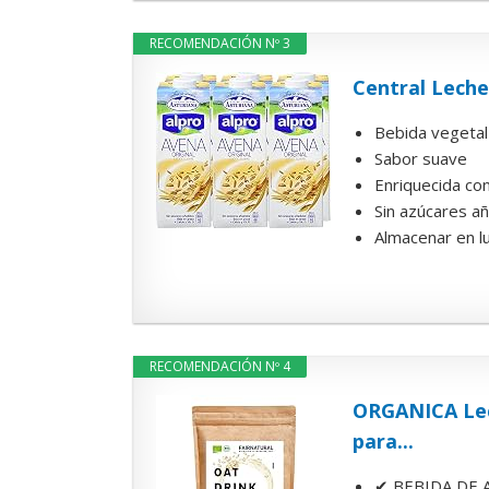
RECOMENDACIÓN Nº 3
Central Leche
Bebida vegetal
Sabor suave
Enriquecida con
Sin azúcares a
Almacenar en l
RECOMENDACIÓN Nº 4
ORGANICA Lech
para...
✔ BEBIDA DE A