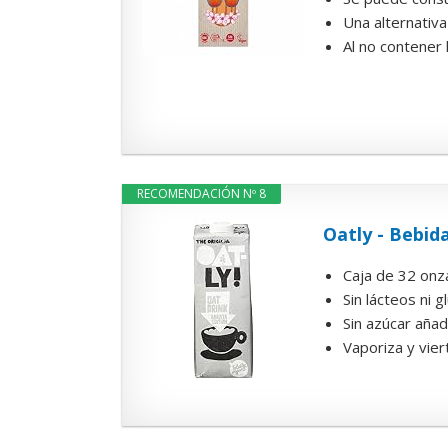
Una alternativa 
Al no contener 
RECOMENDACIÓN Nº 8
Oatly - Bebida
Caja de 32 onza
Sin lácteos ni g
Sin azúcar añad
Vaporiza y vier