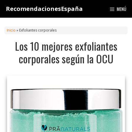
Saltar
RecomendacionesEspaña
MENÚ
al
contenido
Inicio
»
Exfoliantes corporales
Los 10 mejores exfoliantes
corporales según la OCU