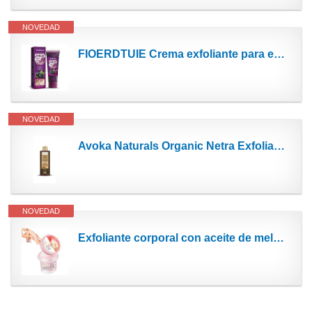
NOVEDAD
FIOERDTUIE Crema exfoliante para el cuidado del cuerpo de 60g para mujer y hombre, ducha, limpieza...
NOVEDAD
Avoka Naturals Organic Netra Exfoliate - Exfoliante para café facial y corporal, 135 g
NOVEDAD
Exfoliante corporal con aceite de melocotón EXFOLIANTE EXFOLIANTE Exfoliante hidratante de...