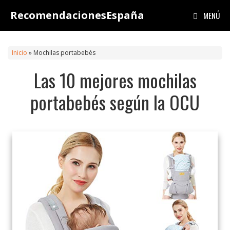
Saltar
RecomendacionesEspaña
MENÚ
al
contenido
Inicio
»
Mochilas portabebés
Las 10 mejores mochilas
portabebés según la OCU