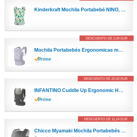
Kinderkraft Mochila Portabebé NINO, Ergonómica, Multiposición, 20 Kg máximo, Menta
DESCUENTO DE 2,00 EUR
Mochila Portabebés Ergonomicas mod. 2022, 3 posiciones, Marsupios Transpirable y Ligero, fácil de...
DESCUENTO DE 25,00 EUR
INFANTINO Cuddle Up Ergonomic Hoodie - Carrier, Grey With Multi Coloured Hood
DESCUENTO DE 11,24 EUR
Chicco Myamaki Mochila Portabebés con 3 posiciones hasta los 15 kg, posición delantera, cadera o...