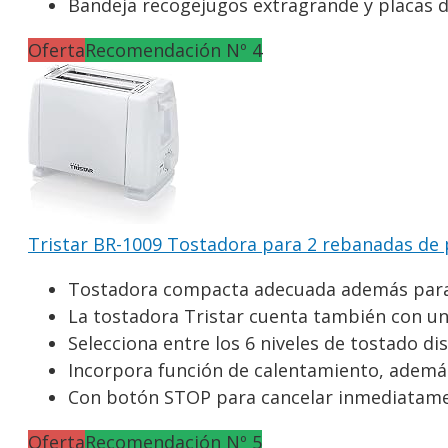
Bandeja recogejugos extragrande y placas de
Oferta
Recomendación Nº 4
Tristar BR-1009 Tostadora para 2 rebanadas de pa
Tostadora compacta adecuada además para ir
La tostadora Tristar cuenta también con una
Selecciona entre los 6 niveles de tostado di
Incorpora función de calentamiento, además 
Con botón STOP para cancelar inmediatament
Oferta
Recomendación Nº 5