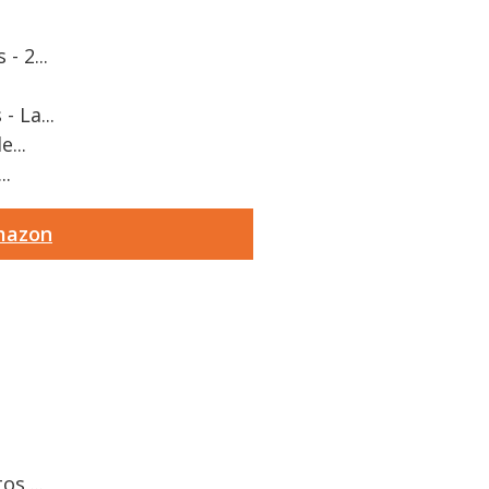
- 2...
 La...
...
..
Amazon
s,...