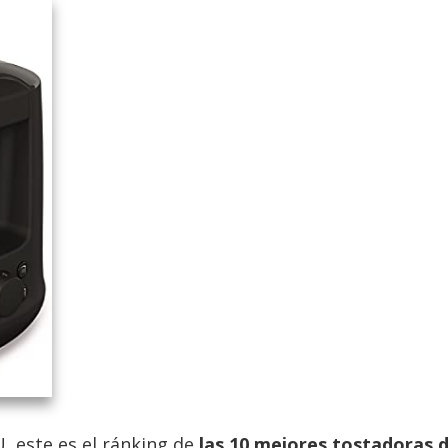
, este es el ránking de
las 10 mejores tostadoras 