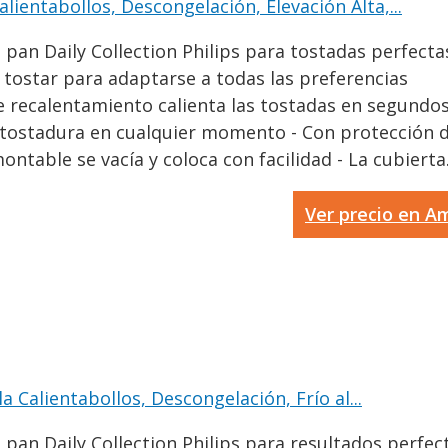
alientabollos, Descongelación, Elevación Alta,...
pan Daily Collection Philips para tostadas perfectas 
l tostar para adaptarse a todas las preferencias
 recalentamiento calienta las tostadas en segundos -
 tostadura en cualquier momento - Con protección de
ntable se vacía y coloca con facilidad - La cubierta.
Ver precio en 
a Calientabollos, Descongelación, Frío al...
pan Daily Collection Philips para resultados perfecto