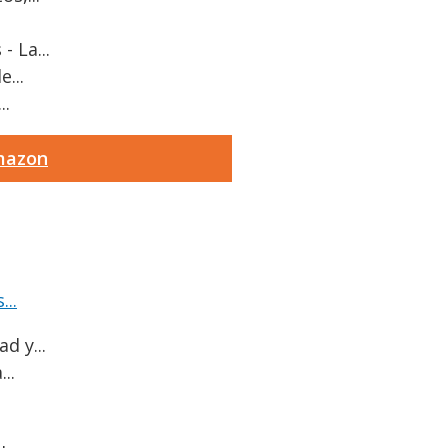
 La...
...
..
Amazon
..
d y...
..