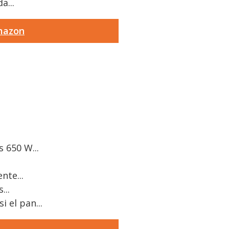
a...
Amazon
 650 W...
nte...
...
 el pan...