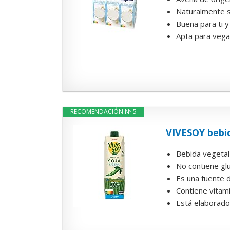
Naturalmente si
Buena para ti y
Apta para veg
RECOMENDACIÓN Nº 5
VIVESOY bebid
Bebida vegetal
No contiene gl
Es una fuente d
Contiene vitam
Está elaborado 