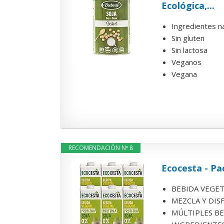
Ecológica,...
Ingredientes n
Sin gluten
Sin lactosa
Veganos
Vegana
RECOMENDACIÓN Nº 8
Ecocesta - Pa
BEBIDA VEGETAL:
MEZCLA Y DISFR
MÚLTIPLES BENE