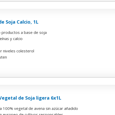
e Soja Calcio, 1L
o productos a base de soja
ínas y calcio
 niveles colesterol
luten
Vegetal de Soja ligera 6x1L
da 100% vegetal de avena sin azúcar añadido
n europeo de cultivos responsables