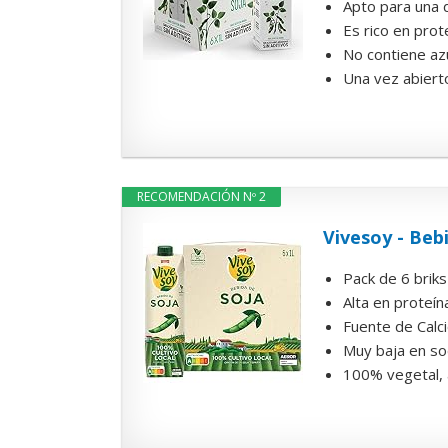
Apto para una d
Es rico en prot
No contiene az
Una vez abierto
RECOMENDACIÓN Nº 2
Vivesoy - Bebi
Pack de 6 briks
Alta en proteí
Fuente de Calci
Muy baja en so
100% vegetal,