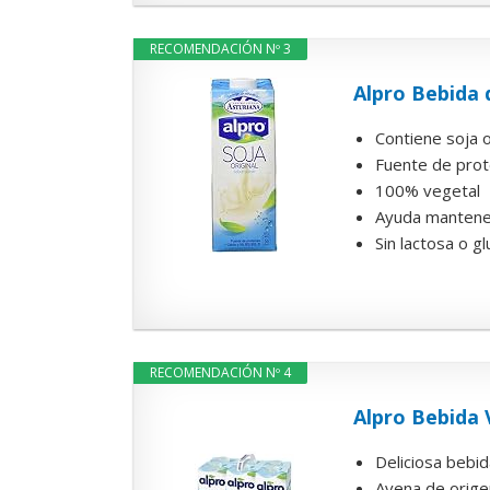
RECOMENDACIÓN Nº 3
Alpro Bebida d
Contiene soja 
Fuente de prote
100% vegetal
Ayuda mantener
Sin lactosa o g
RECOMENDACIÓN Nº 4
Alpro Bebida 
Deliciosa bebi
Avena de orige