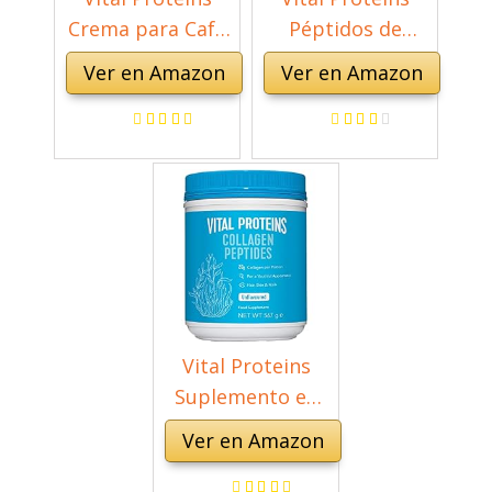
Crema para Café
Péptidos de
con Colágeno,
Colágeno,
Ver en Amazon
Ver en Amazon
Suplemento en
Suplemento,
Polvo con
Polvo de Té Verde
Péptidos de
Matcha, L-
Colágeno, Vainilla,
Teanina y Cafeína,
305g
341 g
Vital Proteins
Suplemento en
polvo de péptidos
Ver en Amazon
de colágeno (tipo
I, III) - Colágeno