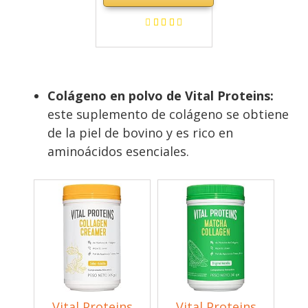
suplemento
regenerador en
polvo, péptidos
de colágeno para
dietas y uso
Colágeno en polvo de Vital Proteins:
diario, colágeno
este suplemento de colágeno se obtiene
hidrolizado sin
de la piel de bovino y es rico en
carbohidratos,
aminoácidos esenciales.
400 g, suministro
para 30 días
Vital Proteins
Vital Proteins