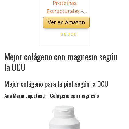
Proteínas
Estructurales -
Colágeno con
Ver en Amazon
elastina marina y
ácido hialurónico,
queratina y silicea
- Péptidos de
Mejor colágeno con magnesio según
hidrolizado de
la OCU
colágeno de tipo
I, II, III y IV, sin
Mejor colágeno para la piel según la OCU
aditivos - 450g en
polvo
Ana Maria Lajusticia – Colágeno con magnesio