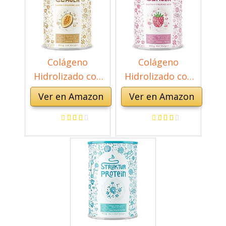
Colágeno
Colágeno
Hidrolizado con
Hidrolizado con
Ácido Hialurónico
Ácido Hialurónico
Ver en Amazon
Ver en Amazon
y Elastina Marina -
y Elastina Marina -
Péptidos de
Péptidos
Colágeno marino
hidrolizados de
de tipo I, II y III -
Colágeno marino
Sin aditivos - en
de tipo I, II y III -
polvo de 450 gr
Sin aditivos -
(Chocolate)
Colágeno en
polvo de 450 gr
(Frambuesa)