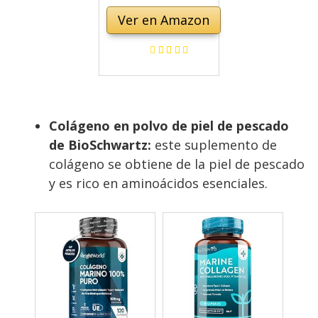
Polvo, Collagen
Ver en Amazon
Peptides Criados
en Pastos,
Colágeno
Hidrolizado sin
Sabor Ideal para
Colágeno en polvo de piel de pescado
Dietas Paleo,
de BioSchwartz:
este suplemento de
Cetogénica,
colágeno se obtiene de la piel de pescado
Whole30, 284g
y es rico en aminoácidos esenciales.