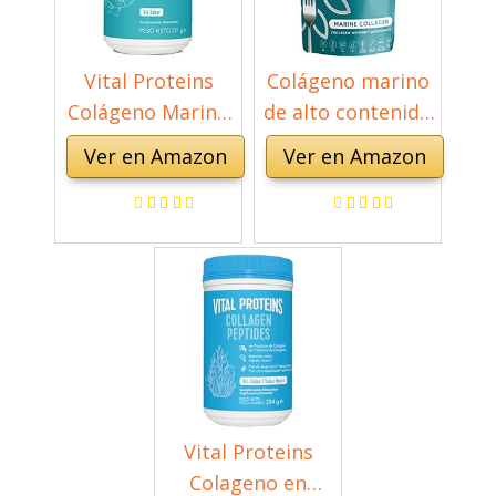
Vital Proteins
Colágeno marino
Colágeno Marino
de alto contenido
en Polvo,
proteico,
Ver en Amazon
Ver en Amazon
Suplemento de
suplemento
Péptidos,
regenerador en
Colágeno
polvo, péptidos
Hidrolizado, 221 g
de colágeno para
dietas y uso
diario, colágeno
hidrolizado sin
carbohidratos, 1
KG
Vital Proteins
Colageno en