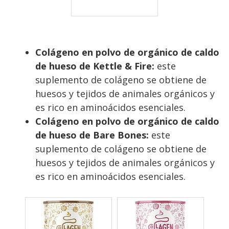
hidrolizado - Sin
OMG - 20 g por
porción - Bote de
Colágeno en polvo de orgánico de caldo
567 g sin sabor,
de hueso de Kettle & Fire:
este
paquete de 1
suplemento de colágeno se obtiene de
huesos y tejidos de animales orgánicos y
es rico en aminoácidos esenciales.
Colágeno en polvo de orgánico de caldo
de hueso de Bare Bones:
este
suplemento de colágeno se obtiene de
huesos y tejidos de animales orgánicos y
es rico en aminoácidos esenciales.