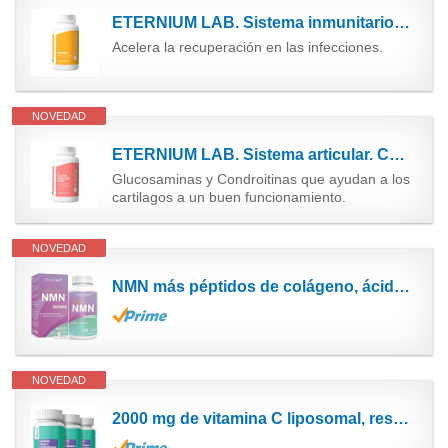
ETERNIUM LAB. Sistema inmunitario. Vitamina C, 1.000 mg. - no ácida - sin gluten. 60 Comprimidos -...
Acelera la recuperación en las infecciones.
NOVEDAD
ETERNIUM LAB. Sistema articular. Colágeno Hidrolizado Marino + Glucosamina + Condroitina + PEA +...
Glucosaminas y Condroitinas que ayudan a los
cartilagos a un buen funcionamiento.
NOVEDAD
NMN más péptidos de colágeno, ácido hialurónico 750mg, Nicotinamide Mononucleotide 60...
NOVEDAD
2000 mg de vitamina C liposomal, resveratrol liposomal, suplemento de CoQ10 liposomal (ubiquinol)...