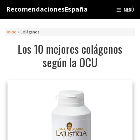
Saltar
RecomendacionesEspaña
MENÚ
al
contenido
Inicio
»
Colágenos
Los 10 mejores colágenos
según la OCU