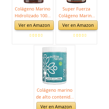
Colágeno Marino
Super Fuerza
Hidrolizado 100%
Colágeno Marino
Puro 1170mg -
Dosis Alta 1000
Ver en Amazon
Ver en Amazon
120 Cápsulas
mg, Ácido
(Suministro para
Hialurónico,
2 Meses) -
Vitamina C y E |
Colágeno Tipo 1
90 cápsulas |
de Naticol Sin
Biodisponibilidad
Metales Pesados -
superior |
100% Péptidos de
fabricado por
Colágeno Marino
Nutravita
Puro de Peces
Colágeno marino
Salvajes
de alto contenido
proteico,
Ver en Amazon