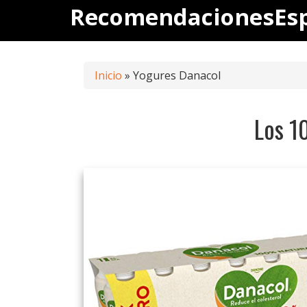
Saltar
RecomendacionesEs
al
contenido
Inicio
»
Yogures Danacol
Los 1