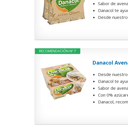
Sabor de avena
Danacol te ayud
Desde nuestro 
RECOMENDACIÓN Nº 7
Danacol Aven
Desde nuestro 
Danacol te ayud
Sabor de avena
Con 0% azúcare
Danacol, recom