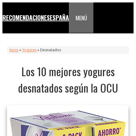
Saltar
al
RECOMENDACIONESESPAÑA
MENÚ
contenido
Inicio
»
Yogures
»
Desnatados
Los 10 mejores yogures
desnatados según la OCU